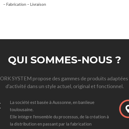
– Fabrication – Livraison
QUI SOMMES-NOUS ?
ORK SYSTEM propose des gammes de produits adaptées à 
d'activité dans un style actuel, original et fonctionnel.
t
La société est basée à Aussonne, en banlieue
toulousaine.
l
Elle intègre l'ensemble du processus, de la création à
la distribution en passant par la fabrication