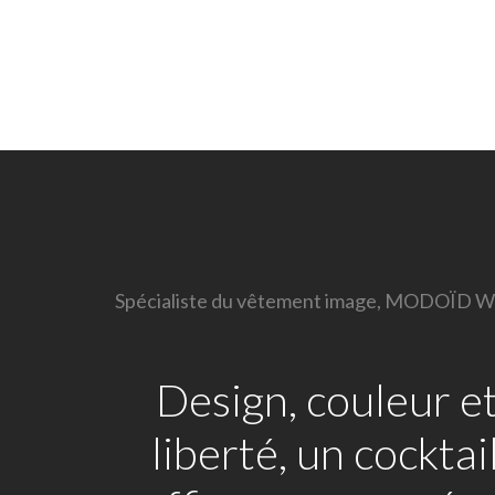
Spécialiste du vêtement image, MODOÏD W
Design, couleur e
liberté, un cocktai